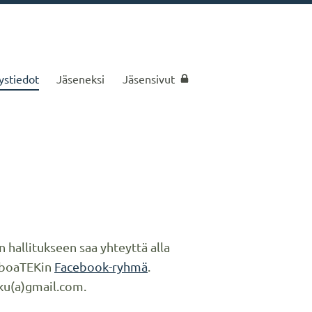
ystiedot
Jäseneksi
Jäsensivut
niikan Akateemiset
hallitukseen saa yhteyttä alla
 AboaTEKin
Facebook-ryhmä
.
ku(a)gmail.com.