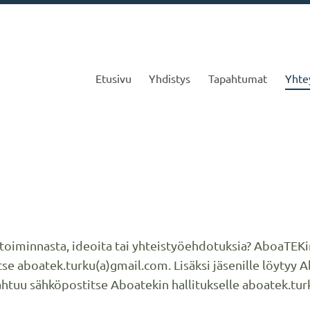
Etusivu
Yhdistys
Tapahtumat
Yhte
ounais-Suomen Tek
oiminnasta, ideoita tai yhteistyöehdotuksia? AboaTEKin 
tse aboatek.turku(a)gmail.com. Lisäksi jäsenille löytyy
tuu sähköpostitse Aboatekin hallitukselle aboatek.tur