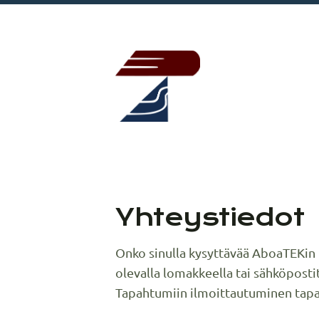
Siirry
sivun
sisältöön
AboaTEK – L
Yhteystiedot
Onko sinulla kysyttävää AboaTEKin t
olevalla lomakkeella tai sähköposti
Tapahtumiin ilmoittautuminen tapah