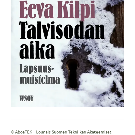
©
AboaTEK – Lounais-Suomen Tekniikan Akateemiset