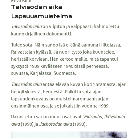
Eeva Kilpi
Talvisodan aika
Lapsuusmuistelma
Talvisodan aika
on vilpitön ja valppaasti hahmotettu
kaunokirjallinen dokumentti.
Tulee sota. Näin sanoo isä eräänä aamuna Hiitolassa,
Raivattalan kylässä. Ja nuori tyttö joka kuuntelee,
heristää korviaan. Hän kertoo meille, mitä tapahtui
syksystä 1939 kevääseen 1940 tässä perheessä,
suvussa, Karjalassa, Suomessa.
Talvisodan aika
antaa elävän kuvan kotirintamasta, ajan
hengityksestä, hengestä. Palkittu sota-ajan
lapsuudenkuvaus on muistelmaromaanisarjan
ensimmäinen osa, ja se julkaistiin vuonna 1989.
Rakastetun sarjan muut osat ovat
Välirauha, ikävöinnin
aika
(1990) ja
Jatkosodan aika
(1993).