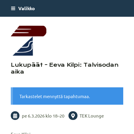
Siirry
Valikko
sivun
sisältöön
AboaTEK – Lounais-Su
Lukupäät - Eeva Kilpi: Talvisodan
aika
Tarkastelet mennyttä tapahtumaa.
pe 6.3.2026
klo 18
–
20
TEK Lounge