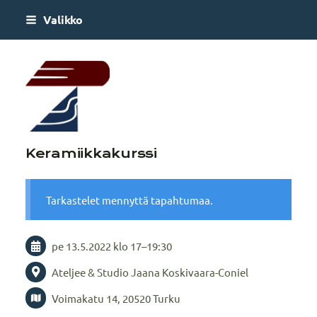
Siirry
Valikko
sivun
sisältöön
AboaTEK – Lounais-Su
Keramiikkakurssi
Tarkastelet mennyttä tapahtumaa.
pe 13.5.2022
klo 17
–
19:30
Ateljee & Studio Jaana Koskivaara-Coniel
Voimakatu 14, 20520 Turku