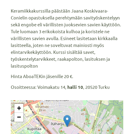
Keramiikkakurssilla päästään Jaana Koskivaara-
Conielin opastuksella perehtymään savityöskentelyyn
sekä engobe eli värillisten juoksevien savien käyttöön.
Tule luomaan 3 erikokoista kulhoa ja koristele ne
värillisten savien avulla. Esineet lasitetaan kirkkaalla
lasitteella, joten ne soveltuvat mainiosti myös
elintarvikekäyttöön. Kurssi sisältää savet,
työskentelytarvikkeet, raakapolton, lasituksen ja
lasituspolton
Hinta AboaTEKin jäsenille 20 €.
Osoitteessa: Voimakatu 14,
halli 10
, 20520 Turku
+
−