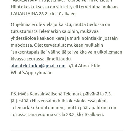
Hiihtokeskuksessa on siirretty eli tervetuloa mukaan
LAUANTAINA 28.2. klo 10 alkaen.
Ohjelmaa ei ole vielä julkaistu, mutta tiedossa on
tutustumista Telemarkin saloihin, mukavaa
yhdessäoloa kaakaon kera ja murkinointiakin jossain
muodossa. Olet tervetullut mukaan muillakin
"suksentapaisilla" välineillä tai vaikka vain ulkoilemaan
kivassa seurassa. Ilmoittaudu
aboatek.turku@gmail.com
ja/tai AboaTEKin
What'sApp-ryhmään
PS. Myös Kansainvälisenä Telemark-päivänä la 7.3.
järjestään Hirvensalon hiihtokeskuksessa pieni
Telemark-kokoontuminen , mutta päätapahtuma on
Turussa tänä vuonna siis la 28.2. klo 10 alkaen.