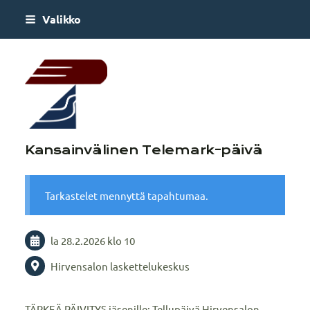
Siirry
Valikko
sivun
sisältöön
AboaTEK – Lounais-Su
Kansainvälinen Telemark-päivä
Tarkastelet mennyttä tapahtumaa.
la 28.2.2026
klo 10
Hirvensalon laskettelukeskus
TÄRKEÄ PÄIVITYS jäsenille: Tellupäivä Hirvensalon