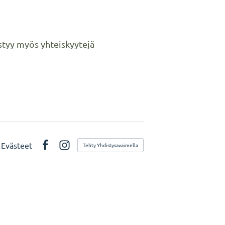
estyy myös yhteiskyytejä
Evästeet
Tehty Yhdistysavaimella
Facebook
Instagram